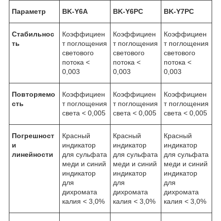
Параметр
BK-Y6A
BK-Y6PC
BK-Y7PC
Стабильнос
Коэффициен
Коэффициен
Коэффициен
ть
т поглощения
т поглощения
т поглощения
светового
светового
светового
потока <
потока <
потока <
0,003
0,003
0,003
Повторяемо
Коэффициен
Коэффициен
Коэффициен
сть
т поглощения
т поглощения
т поглощения
света < 0,005
света < 0,005
света < 0,005
Погрешност
Красный
Красный
Красный
и
индикатор
индикатор
индикатор
линейности
для сульфата
для сульфата
для сульфата
меди и синий
меди и синий
меди и синий
индикатор
индикатор
индикатор
для
для
для
дихромата
дихромата
дихромата
калия < 3,0%
калия < 3,0%
калия < 3,0%