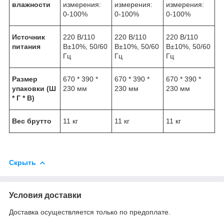
влажности
измерения:
измерения:
измерения:
0-100%
0-100%
0-100%
Источник
220 В/110
220 В/110
220 В/110
питания
В±10%, 50/60
В±10%, 50/60
В±10%, 50/60
Гц
Гц
Гц
Размер
670 * 390 *
670 * 390 *
670 * 390 *
упаковки (Ш
230 мм
230 мм
230 мм
* Г * В)
Вес брутто
11 кг
11 кг
11 кг
Скрыть
Условия доставки
Доставка осуществляется только по предоплате.