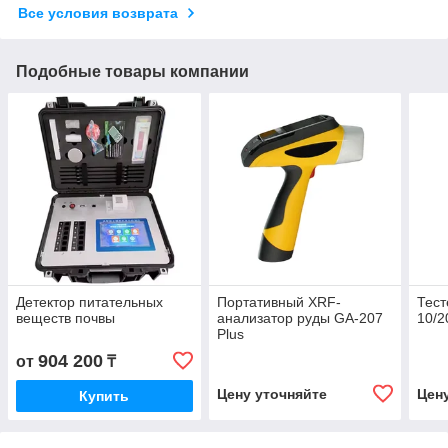
Все условия возврата
Подобные товары компании
Детектор питательных
Портативный XRF-
Тест
веществ почвы
анализатор руды GA-207
10/2
Plus
904 200
от
₸
Цену уточняйте
Цен
Купить