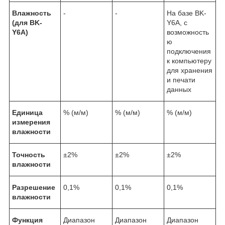
Влажность
-
-
На базе BK-
(для BK-
Y6A, с
Y6A)
возможность
ю
подключения
к компьютеру
для хранения
и печати
данных
Единица
% (м/м)
% (м/м)
% (м/м)
измерения
влажности
Точность
±2%
±2%
±2%
влажности
Разрешение
0,1%
0,1%
0,1%
влажности
Функция
Диапазон
Диапазон
Диапазон