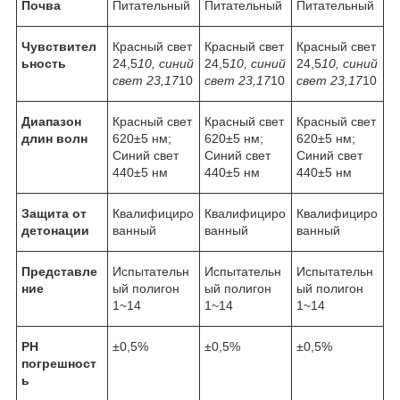
Почва
Питательный
Питательный
Питательный
Чувствител
Красный свет
Красный свет
Красный свет
ьность
24,5
10, синий
24,5
10, синий
24,5
10, синий
свет 23,17
10
свет 23,17
10
свет 23,17
10
Диапазон
Красный свет
Красный свет
Красный свет
длин волн
620±5 нм;
620±5 нм;
620±5 нм;
Синий свет
Синий свет
Синий свет
440±5 нм
440±5 нм
440±5 нм
Защита от
Квалифициро
Квалифициро
Квалифициро
детонации
ванный
ванный
ванный
Представле
Испытательн
Испытательн
Испытательн
ние
ый полигон
ый полигон
ый полигон
1~14
1~14
1~14
PH
±0,5%
±0,5%
±0,5%
погрешност
ь