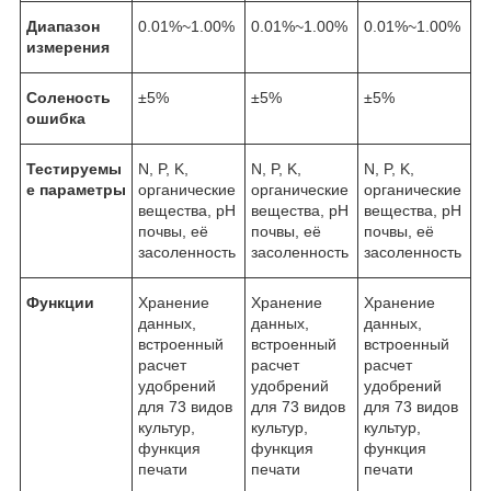
Диапазон
0.01%~1.00%
0.01%~1.00%
0.01%~1.00%
измерения
Соленость
±5%
±5%
±5%
ошибка
Тестируемы
N, P, K,
N, P, K,
N, P, K,
е параметры
органические
органические
органические
вещества, pH
вещества, pH
вещества, pH
почвы, её
почвы, её
почвы, её
засоленность
засоленность
засоленность
Функции
Хранение
Хранение
Хранение
данных,
данных,
данных,
встроенный
встроенный
встроенный
расчет
расчет
расчет
удобрений
удобрений
удобрений
для 73 видов
для 73 видов
для 73 видов
культур,
культур,
культур,
функция
функция
функция
печати
печати
печати