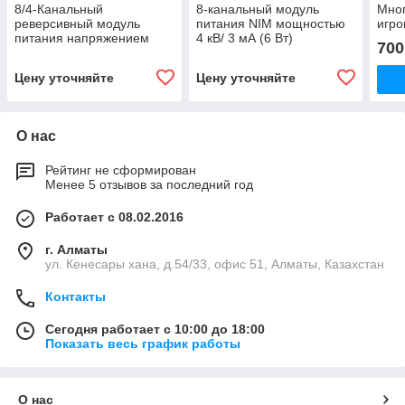
8/4-Канальный
8-канальный модуль
Мно
реверсивный модуль
питания NIM мощностью
игро
питания напряжением
4 кВ/ 3 мА (6 Вт)
700
500 В/200 мкА 19" HV
(USB/Ethernet/сенсорный
(USB/Ethernet/T.screen)
экран) N8033
Цену уточняйте
Цену уточняйте
R1419ET
О нас
Рейтинг не сформирован
Менее 5 отзывов за последний год
Работает с 08.02.2016
г. Алматы
ул. Кенесары хана, д.54/33, офис 51, Алматы, Казахстан
Контакты
Сегодня работает с 10:00 до 18:00
Показать весь график работы
О нас