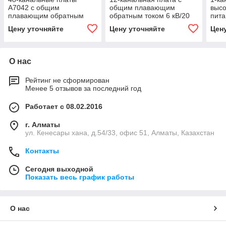
A7042 с общим
общим плавающим
высо
плавающим обратным
обратным током 6 кВ/20
пита
током 500 В / 500 мкА
мкА A1561H
мкА
Цену уточняйте
Цену уточняйте
Цен
О нас
Рейтинг не сформирован
Менее 5 отзывов за последний год
Работает с 08.02.2016
г. Алматы
ул. Кенесары хана, д.54/33, офис 51, Алматы, Казахстан
Контакты
Сегодня выходной
Показать весь график работы
О нас