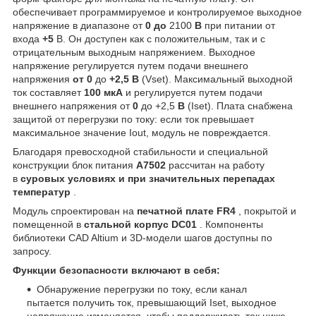
обеспечивает программируемое и контролируемое выходное
напряжение в диапазоне от
0
до
2100
В
при питании от
входа
+5
В. Он доступен как с положительным, так и с
отрицательным выходным напряжением. Выходное
напряжение регулируется путем подачи внешнего
напряжения
от 0
до
+2,5 В
(Vset). Максимальный выходной
ток составляет
100 мкА
и регулируется путем подачи
внешнего напряжения от
0
до +2,5
В
(Iset). Плата снабжена
защитой от перегрузки по току: если ток превышает
максимальное значение Iout, модуль не повреждается.
Благодаря превосходной стабильности и специальной
конструкции блок питания
A7502
рассчитан на работу
в
суровых условиях и при значительных перепадах
температур
.
Модуль спроектирован на
печатной плате FR4
, покрытой и
помещенной в
стальной корпус DC01
. Компоненты
библиотеки CAD Altium и 3D-модели шагов доступны по
запросу.
Функции безопасности включают в себя:
Обнаружение перегрузки по току, если канал
пытается получить ток, превышающий Iset, выходное
напряжение изменяется, чтобы поддерживать ток ниже