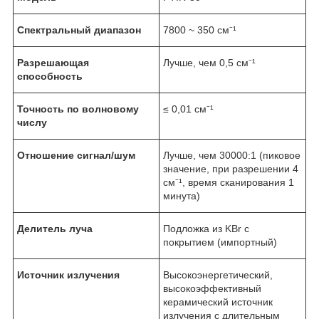
Спектральный диапазон
7800 ~ 350 см⁻¹
Разрешающая
Лучше, чем 0,5 см⁻¹
способность
Точность по волновому
≤ 0,01 см⁻¹
числу
Отношение сигнал/шум
Лучше, чем 30000:1 (пиковое
значение, при разрешении 4
см⁻¹, время сканирования 1
минута)
Делитель луча
Подложка из KBr с
покрытием (импортный)
Источник излучения
Высокоэнергетический,
высокоэффективный
керамический источник
излучения с длительным