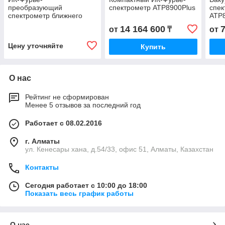
преобразующий
спектрометр ATP8900Plus
спек
спектрометр ближнего
ATP
инфракрасного диапазона
14 164 600
от
₸
от
IR2500
Цену уточняйте
Купить
О нас
Рейтинг не сформирован
Менее 5 отзывов за последний год
Работает с 08.02.2016
г. Алматы
ул. Кенесары хана, д.54/33, офис 51, Алматы, Казахстан
Контакты
Сегодня работает с 10:00 до 18:00
Показать весь график работы
О нас