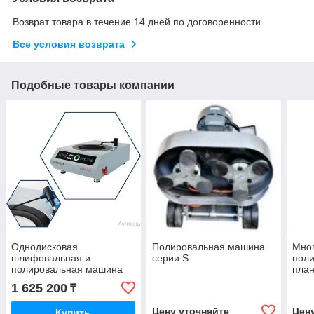
Возврат товара в течение 14 дней по договоренности
Все условия возврата
Подобные товары компании
Однодисковая
Полировальная машина
Мно
шлифовальная и
серии S
пол
полировальная машина
план
Alpha-108
1 625 200
₸
Цену уточняйте
Цен
Купить