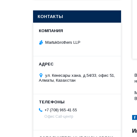
КОНТАКТЫ
Martukbrothers LLP
В
ул. Кенесары хана, д.54/33, офис 51,
Алматы, Казахстан
н
М
В
+7 (708) 965-41-55
Офис Call-центр
И