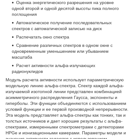
Оценка энергетического разрешения на уровне
одной второй и одной десятой высоты пика полного
поглощения
Автоматическое получение последовательных
спектров с автоматической записью на диск
Распечатать окно спектра
Сравнение различных спектров в одном окне с
одновременным уменьшением или убыванием
масштаба
Расчет активности альфа-излучающих
радионуклидов
Модуль расчета активности использует параметрическую
модельную линию альфа-спектра. Спектр каждой альфа-
излучаемой изотопной линии представлен комбинацией
асимметричного распределения Гаусса, экспоненты и
гиперболы. Эти функции объединяются с использованием
условий функции и ее первой производной непрерывности.
Эта модель представляет альфа-спектры как тонких, так и
толстых источников и дает хорошие результаты с альфа-
спектрами, измеренными спектрометрами с детекторами
HPGe и ионизационными камерами. Параметры модели и
значения активности задаются с использованием