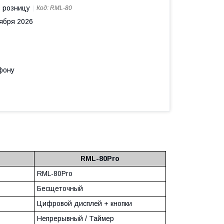
в розницу
Код:
RML-80
тября 2026
фону
RML-80Pro
RML-80Pro
Бесщеточный
Цифровой дисплей + кнопки
Непрерывный / Таймер