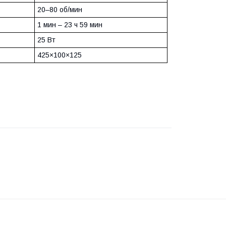
20–80 об/мин
1 мин – 23 ч 59 мин
25 Вт
425×100×125