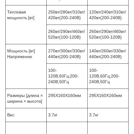
Тепловая
250вт/280вт/310вт/
120вт/240вт/310вт/
мощность [вт]
420вт(200-240B)
420вт(200-240B)
260вт/290вт/460вт/
260вт/290вт/460вт/
520вт(100-120B)
520вт(100-120B)
Мощность [вт]
270вт/300вт/330вт/
140вт/260вт/330вт/
Напряжение
440вт(200-240B)
440вт(200-240B)
100-
100-
120B,60Гц;200-
120B,60Гц;200-
240B,50Гц
240B,50Гц
Размеры [длина ×
295X160X160мм
295X160X160мм
ширина × высота]
Вес
3.7кг
3.7кг