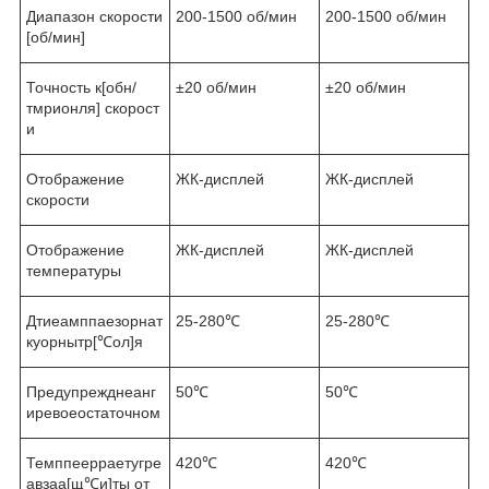
Диапазон скорости
200-1500 об/мин
200-1500 об/мин
[об/мин]
Точность к[обн/
±20 об/мин
±20 об/мин
тмрионля] скорост
и
Отображение
ЖК-дисплей
ЖК-дисплей
скорости
Отображение
ЖК-дисплей
ЖК-дисплей
температуры
Дтиеамппаезорнат
25-280℃
25-280℃
куорнытр[℃ол]я
Предупрежднеанг
50℃
50℃
иревоеостаточном
Темппеерраетугре
420℃
420℃
авзаа[щ℃и]ты от