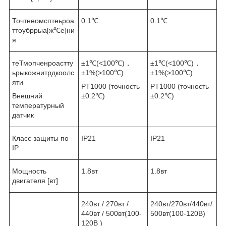
Точтнеомсптеьроа
0.1℃
0.1℃
ттоубррыа[ж℃е]ни
я
теТмопченроастту
±1℃(<100℃)，
±1℃(<100℃)，
ьрыкожнитрдкоолс
±1%(>100℃)
±1%(>100℃)
яти
PT1000 (точность
PT1000 (точность
Внешний
±0.2℃)
±0.2℃)
температурный
датчик
Класс защиты по
IP21
IP21
IP
Мощность
1.8вт
1.8вт
двигателя [вт]
240вт / 270вт /
240вт/270вт/440вт/
440вт / 500вт(100-
500вт(100-120B)
120B )