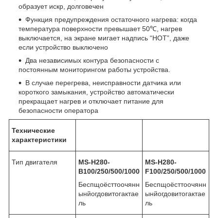
образует искр, долговечен
Функция предупреждения остаточного нагрева: когда
температура поверхности превышает 50℃, нагрев
выключается, на экране мигает надпись “HOT”, даже
если устройство выключено
Два независимых контура безопасности с
постоянным мониторингом работы устройства.
В случае перегрева, неисправности датчика или
короткого замыкания, устройство автоматически
прекращает нагрев и отключает питание для
безопасности оператора
Технические
характеристики
Тип двигателя
MS-H280-
MS-H280-
B100/250/500/1000
F100/250/500/1000
Беспщоёсттоочянн
Беспщоёсттоочянн
ынйогдовитогактае
ынйогдовитогактае
ль
ль