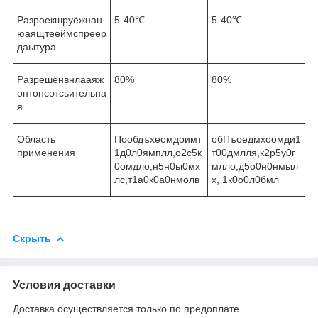
Разроекшруёжнан
5-40℃
5-40℃
юаящтееймспреер
даытура
Разрешёнвнлааяж
80%
80%
онтонсотсьительна
я
Область
Пообдъхеомдоимт
обПъоедмхоомди1
применения
1д0л0ямплл,о2с5к
т00дмлля,к2р5у0г
0омдло,н5н0ы0мх
млло,д5о0н0нмыл
лс,т1а0к0а0нмолв
х, 1к0о0л0бмл
Скрыть
Условия доставки
Доставка осуществляется только по предоплате.