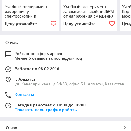
Учебный эксперимент:
Учебный эксперимент:
Учеб
измерение γ-
зависимость свойств SiPM
Верт
спектроскопии и
от напряжения смещения
мюо
линейности системы
гори
Цену уточняйте
Цену уточняйте
Цен
О нас
Рейтинг не сформирован
Менее 5 отзывов за последний год
Работает с 08.02.2016
г. Алматы
ул. Кенесары хана, д.54/33, офис 51, Алматы, Казахстан
Контакты
Сегодня работает с 10:00 до 18:00
Показать весь график работы
О нас