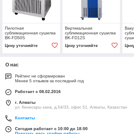
Пилотная
Вертикальная
Вак
сублимационная сушилка
сублимационная сушилка
суб
BK-FD50S
BK-FD12S
суши
Цену уточняйте
Цену уточняйте
Цен
О нас
Рейтинг не сформирован
Менее 5 отзывов за последний год
Работает с 08.02.2016
г. Алматы
ул. Кенесары хана, д.54/33, офис 51, Алматы, Казахстан
Контакты
Сегодня работает с 10:00 до 18:00
Показать весь график работы