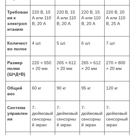
Требован
220 В, 10
220 В, 15
220 В, 15
220 В, 20
ия к
А или 110
А или 110
А или 110
А или 110
электроп
В, 20 А
В, 20 А
В, 20 А
В, 25 А
итанию
Количест
4 шт.
5 шт.
6 шт.
7 шт.
во полок
Размер
220 × 550
265 × 612
265 × 612
270 × 800
полки
× 20 мм
× 20 мм
× 20 мм
× 20 мм
(Ш×Д×В)
Общий
60 кг
90 кг
95 кг
120 кг
вес
Система
7-
7-
7-
7-
управлен
дюймовый
дюймовый
дюймовый
дюймовый
ия
сенсорны
сенсорны
сенсорны
сенсорный
й экран
й экран
й экран
экран