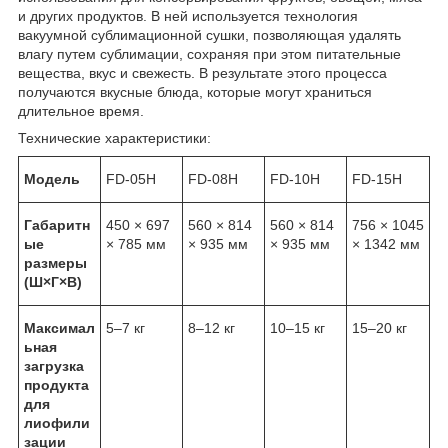
и других продуктов. В ней используется технология
вакуумной сублимационной сушки, позволяющая удалять
влагу путем сублимации, сохраняя при этом питательные
вещества, вкус и свежесть. В результате этого процесса
получаются вкусные блюда, которые могут храниться
длительное время.
Технические характеристики:
Модель
FD-05H
FD-08H
FD-10H
FD-15H
Габаритн
450 × 697
560 × 814
560 × 814
756 × 1045
ые
× 785 мм
× 935 мм
× 935 мм
× 1342 мм
размеры
(Ш×Г×В)
Максимал
5–7 кг
8–12 кг
10–15 кг
15–20 кг
ьная
загрузка
продукта
для
лиофили
зации