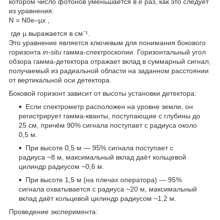
котором число фотонов уменьшается в
e
раз, как это следует
из уравнения:
N = N0e–µx ,
где µ выражается в см⁻¹.
Это уравнение является ключевым для понимания бокового
горизонта
in-situ
гамма-спектроскопии. Горизонтальный угол
обзора гамма-детектора отражает вклад в суммарный сигнал,
получаемый из радиальной области на заданном расстоянии
от вертикальной оси детектора.
Боковой горизонт зависит от высоты установки детектора:
Если спектрометр расположен на уровне земли, он
регистрирует гамма-кванты, поступающие с глубины до
25 см, причём 90% сигнала поступает с радиуса около
0,5 м.
При высоте 0,5 м — 95% сигнала поступает с
радиуса ~8 м, максимальный вклад даёт кольцевой
цилиндр радиусом ~0,6 м.
При высоте 1,5 м (на плечах оператора) — 95%
сигнала охватывается с радиуса ~20 м, максимальный
вклад даёт кольцевой цилиндр радиусом ~1,2 м.
Проведение эксперимента: