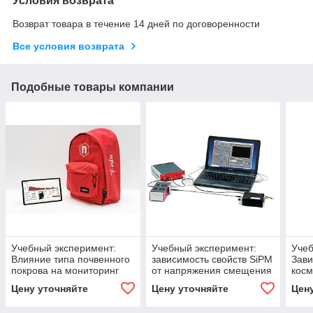
Условия возврата
Возврат товара в течение 14 дней по договоренности
Все условия возврата
Подобные товары компании
Учебный эксперимент:
Учебный эксперимент:
Учеб
Влияние типа почвенного
зависимость свойств SiPM
Зави
покрова на мониторинг
от напряжения смещения
косм
окружающей среды
выс
Цену уточняйте
Цену уточняйте
Цен