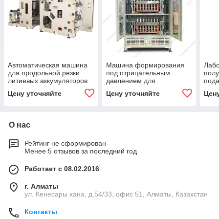
Автоматическая машина
Машина формирования
Лаб
для продольной резки
под отрицательным
полу
литиевых аккумуляторов
давлением для
под
для производства
призматических ячеек
корп
Цену уточняйте
Цену уточняйте
Цен
призматических ячеек
ячее
О нас
Рейтинг не сформирован
Менее 5 отзывов за последний год
Работает с 08.02.2016
г. Алматы
ул. Кенесары хана, д.54/33, офис 51, Алматы, Казахстан
Контакты