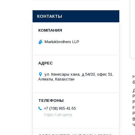
КОНТАКТЫ
Martukbrothers LLP
ул. Кенесары хана, д.54/33, офис 51,
H
Алматы, Казахстан
б
Д
Р
Р
F
+7 (708) 965-41-55
Офис Call-центр
В
Ч