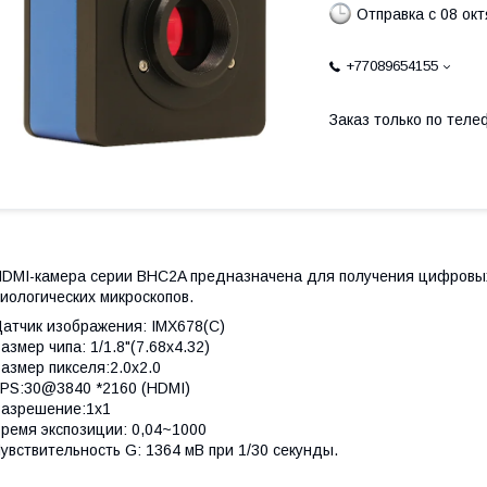
Отправка с 08 ок
+77089654155
Заказ только по теле
DMI-камера серии BHC2A предназначена для получения цифровых
иологических микроскопов.
атчик изображения: IMX678(C)
азмер чипа: 1/1.8"(7.68x4.32)
азмер пикселя:2.0x2.0
PS:30@3840 *2160 (HDMI)
Разрешение:1x1
ремя экспозиции: 0,04~1000
увствительность G: 1364 мВ при 1/30 секунды.