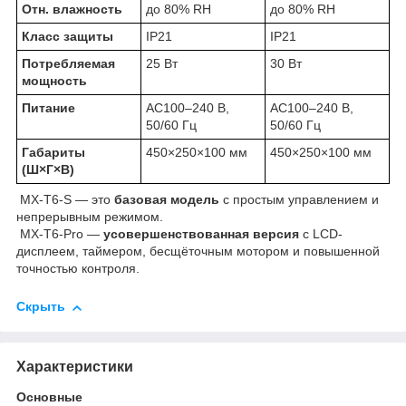
Отн. влажность
до 80% RH
до 80% RH
Класс защиты
IP21
IP21
Потребляемая
25 Вт
30 Вт
мощность
Питание
AC100–240 В,
AC100–240 В,
50/60 Гц
50/60 Гц
Габариты
450×250×100 мм
450×250×100 мм
(Ш×Г×В)
MX-T6-S — это
базовая модель
с простым управлением и
непрерывным режимом.
MX-T6-Pro —
усовершенствованная версия
с LCD-
дисплеем, таймером, бесщёточным мотором и повышенной
точностью контроля.
Скрыть
Характеристики
Основные