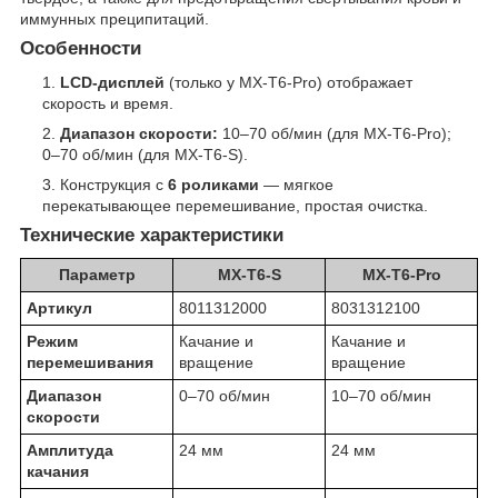
иммунных преципитаций.
Особенности
LCD-дисплей
(только у MX-T6-Pro) отображает
скорость и время.
Диапазон скорости:
10–70 об/мин (для MX-T6-Pro);
0–70 об/мин (для MX-T6-S).
Конструкция с
6 роликами
— мягкое
перекатывающее перемешивание, простая очистка.
Технические характеристики
Параметр
MX-T6-S
MX-T6-Pro
Артикул
8011312000
8031312100
Режим
Качание и
Качание и
перемешивания
вращение
вращение
Диапазон
0–70 об/мин
10–70 об/мин
скорости
Амплитуда
24 мм
24 мм
качания