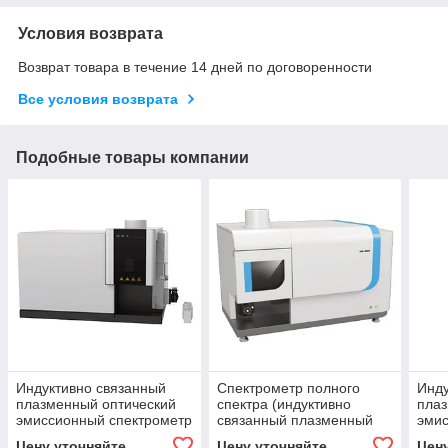
Условия возврата
Возврат товара в течение 14 дней по договоренности
Все условия возврата
Подобные товары компании
Индуктивно связанный
Спектрометр полного
Инду
плазменный оптический
спектра (индуктивно
плаз
эмиссионный спектрометр
связанный плазменный
эмис
эмиссионный
Цену уточняйте
Цену уточняйте
Цен