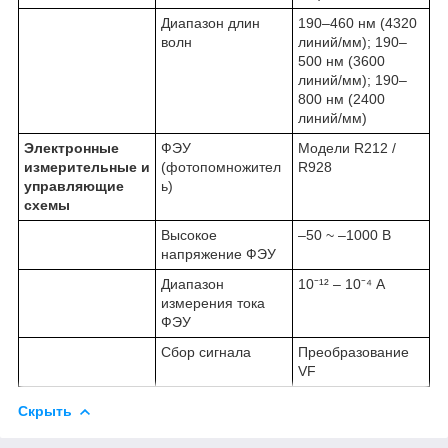
Диапазон длин
190–460 нм (4320
волн
линий/мм); 190–
500 нм (3600
линий/мм); 190–
800 нм (2400
линий/мм)
Электронные
ФЭУ
Модели R212 /
измерительные и
(фотопомножител
R928
управляющие
ь)
схемы
Высокое
–50 ~ –1000 В
напряжение ФЭУ
Диапазон
10⁻¹² – 10⁻⁴ А
измерения тока
ФЭУ
Сбор сигнала
Преобразование
VF
Скрыть