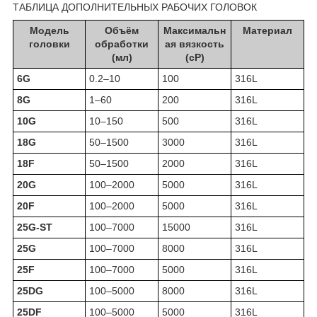
ТАБЛИЦА ДОПОЛНИТЕЛЬНЫХ РАБОЧИХ ГОЛОВОК
Модель
Объём
Максимальн
Материал
головки
обработки
ая вязкость
(мл)
(cP)
6G
0.2–10
100
316L
8G
1–60
200
316L
10G
10–150
500
316L
18G
50–1500
3000
316L
18F
50–1500
2000
316L
20G
100–2000
5000
316L
20F
100–2000
5000
316L
25G-ST
100–7000
15000
316L
25G
100–7000
8000
316L
25F
100–7000
5000
316L
25DG
100–5000
8000
316L
25DF
100–5000
5000
316L