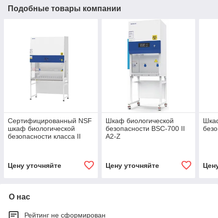
Подобные товары компании
Сертифицированный NSF
Шкаф биологической
Шка
шкаф биологической
безопасности BSC-700 II
безо
безопасности класса II
A2-Z
Тип A2
Цену уточняйте
Цену уточняйте
Цен
О нас
Рейтинг не сформирован