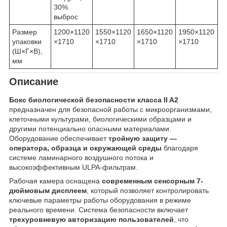
30%
выброс
Размер
1200×1120
1550×1120
1650×1120
1950×1120
упаковки
×1710
×1710
×1710
×1710
(Ш×Г×В),
мм
Описание
Бокс биологической безопасности класса II A2
предназначен для безопасной работы с микроорганизмами,
клеточными культурами, биологическими образцами и
другими потенциально опасными материалами.
Оборудование обеспечивает
тройную защиту —
оператора, образца и окружающей среды
благодаря
системе ламинарного воздушного потока и
высокоэффективным ULPA-фильтрам.
Рабочая камера оснащена
современным сенсорным 7-
дюймовым дисплеем
, который позволяет контролировать
ключевые параметры работы оборудования в режиме
реального времени. Система безопасности включает
трехуровневую авторизацию пользователей
, что