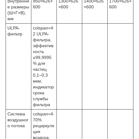
Внутренни
950×626×
1300×626
1400×626
1700×626×
е размеры
600
×600
×600
600
(Ш×Г×В),
мм
ULPA-
colspan=4:
фильтр
2 ULPA-
фильтра,
эффектив
ность
≥99,9995
% для
частиц
0,1–0,3
мкм,
индикатор
срока
службы
фильтра
Система
colspan=4:
воздушног
70%
о потока
рециркуля
ция
воздуха,