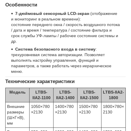
Особенности
7-дюймовый сенсорный LCD-экран
(отображение
и мониторинг в реальном времени):
состояние переднего окна / скорость воздушного потока
/ дата и время / температура / состояние фильтра и
срок службы УФ-лампы / рабочее состояние системы и
др.
Система безопасного входа в систему
:
трехуровневая система авторизации. Позволяет
выполнять настройку управления, функций и
параметров, а также работать через иерархическое
меню.
Технические характеристики
Модель
LTBS-
LTBS-
LTBS-
LTBS-IIA2-
IIA2-1100
IIA2-1400
IIA2-1500
1800
Внешние
1050×780
1400×780
1500×780
1800×780×
размеры
×2130
×2130
×2130
2130
(Ш×Г×В),
мм