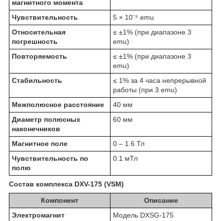
магнитного момента
Чувствительность
5 × 10⁻⁵ emu
Относительная
≤ ±1% (при диапазоне 3
погрешность
emu)
Повторяемость
≤ ±1% (при диапазоне 3
emu)
Стабильность
≤ 1% за 4 часа непрерывной
работы (при 3 emu)
Межполюсное расстояние
40 мм
Диаметр полюсных
60 мм
наконечников
Магнитное поле
0 – 1.6 Тл
Чувствительность по
0.1 мТл
полю
Состав комплекса DXV-175 (VSM)
Компонент
Описание
Электромагнит
Модель DXSG-175