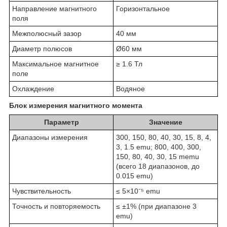
Направление магнитного
Горизонтальное
поля
Межполюсный зазор
40 мм
Диаметр полюсов
Ø60 мм
Максимальное магнитное
≥ 1.6 Тл
поле
Охлаждение
Водяное
Блок измерения магнитного момента
Параметр
Значение
Диапазоны измерения
300, 150, 80, 40, 30, 15, 8, 4,
3, 1.5 emu; 800, 400, 300,
150, 80, 40, 30, 15 memu
(всего 18 диапазонов, до
0.015 emu)
Чувствительность
≤ 5×10⁻⁵ emu
Точность и повторяемость
≤ ±1% (при диапазоне 3
emu)