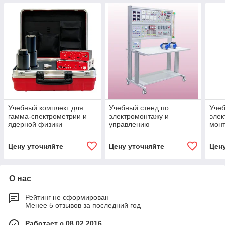
Учебный комплект для
Учебный стенд по
Учеб
гамма-спектрометрии и
электромонтажу и
элек
ядерной физики
управлению
монт
низковольтными
осв
системами
Цену уточняйте
Цену уточняйте
Цен
О нас
Рейтинг не сформирован
Менее 5 отзывов за последний год
Работает с 08.02.2016