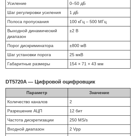
Усиление
0–50 дБ
Шаг регулировки усиления
1 дБ
Полоса пропускания
100 кГц – 500 МГц
Выходной динамический
±2 В
диапазон
Порог дискриминатора
±800 мВ
Шаг установки порога
25 мкВ
Габаритные размеры
154 × 71 × 43 мм
DT5720A — Цифровой оцифровщик
Параметр
Значение
Количество каналов
2
Разрешение АЦП
12 бит
Частота дискретизации
250 MS/s
Входной диапазон
2 Vpp