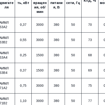
КПД, %
двигате
ть, кВт
вращен
питани
сети, Гц
мо
ля
ия, об/
я, В
мин
АИМЛ
0,37
3000
380
50
70
63А2
АИМЛ
0,55
3000
380
50
73
63В2
АИМЛ
0,25
1500
380
50
68
63А4
АИМЛ
0,37
1500
380
50
69
63В4
АИМЛ
0,75
3000
380
50
75
71А2
АИМЛ
1,10
3000
380
50
77
71В2