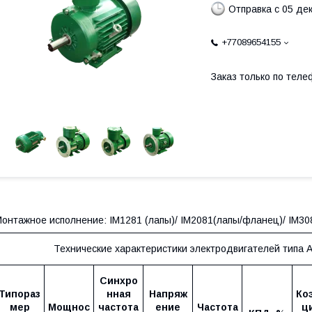
Отправка с 05 де
+77089654155
Заказ только по теле
онтажное исполнение: IM1281 (лапы)/ IM2081(лапы/фланец)/ IM30
Технические характеристики электродвигателей типа
Синхро
Типораз
нная
Напряж
Ко
мер
Мощнос
частота
ение
Частота
ц