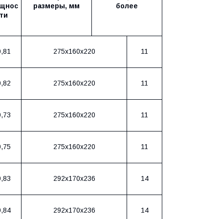
щнос
размеры, мм
более
ти
0,81
275х160х220
11
0,82
275х160х220
11
0,73
275х160х220
11
0,75
275х160х220
11
0,83
292х170х236
14
0,84
292х170х236
14