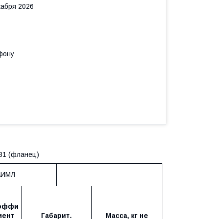
кабря 2026
фону
81 (фланец)
 АИМЛ
эффи
иент
Габарит.
Масса, кг не