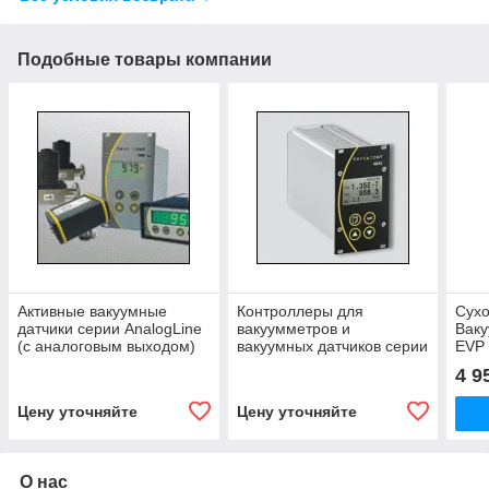
Подобные товары компании
Активные вакуумные
Контроллеры для
Сух
датчики серии AnalogLine
вакуумметров и
Вак
(с аналоговым выходом)
вакуумных датчиков серии
EVP
Smartline
4 9
Цену уточняйте
Цену уточняйте
О нас