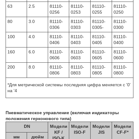
63
2.5
81110-
81110-
81110-
81110-
0256
0253
0255
0250
80
3.0
81110-
81110-
81110-
81110-
0306
0303
0305-
0300
100
4.0
81110-
81110-
81110-
81110-
0406
0403
0405
0400
160
6.0
81110-
81110-
81110-
81110-
0606
0603
0605
0600
200
8.0
81110-
81110-
81110-
81110-
0806
0803
0805
0800
*Для метрической системы последняя цифра меняется с '0'
на '4
Пневматическое управление (включая индикаторы
положения герконового типа)
DN
Модели
Модели
Модели
Модели
KF /
ISO-F
JIS
CF-F*
мм
дюйм
ISO-K