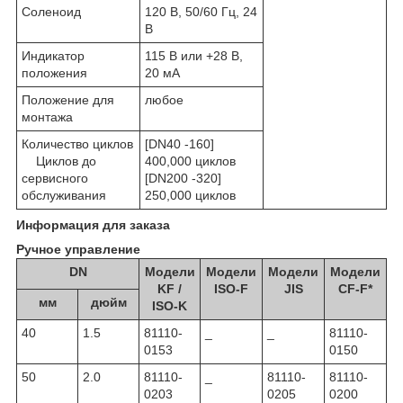
Соленоид
120 В, 50/60 Гц, 24
В
Индикатор
115 В или +28 В,
положения
20 мА
Положение для
любое
монтажа
Количество циклов
[DN40 -160]
Циклов до
400,000 циклов
сервисного
[DN200 -320]
обслуживания
250,000 циклов
Информация для заказа
Ручное управление
DN
Модели
Модели
Модели
Модели
KF /
ISO-F
JIS
CF-F*
мм
дюйм
ISO-K
40
1.5
81110-
_
_
81110-
0153
0150
50
2.0
81110-
_
81110-
81110-
0203
0205
0200