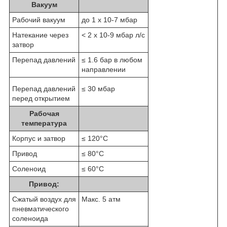
Вакуум
Рабочий вакуум
до 1 x 10
-7
мбар
Натекание через
< 2 x 10
-9
мбар л/с
затвор
Перепад давлений
≤ 1.6 бар в любом
направлении
Перепад давлений
≤ 30 мбар
перед открытием
Рабочая
температура
Корпус и затвор
≤ 120°C
Привод
≤ 80°C
Соленоид
≤ 60°C
Привод:
Сжатый воздух для
Макс. 5 атм
пневматического
соленоида