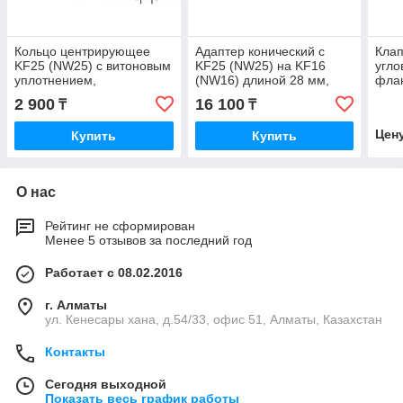
Кольцо центрирующее
Адаптер конический с
Клап
KF25 (NW25) с витоновым
KF25 (NW25) на KF16
угло
уплотнением,
(NW16) длиной 28 мм,
фла
нержавеющая сталь 304L
нержавеющая сталь 304L
вито
2 900
16 100
₸
₸
кор
стал
Цен
Купить
Купить
О нас
Рейтинг не сформирован
Менее 5 отзывов за последний год
Работает с 08.02.2016
г. Алматы
ул. Кенесары хана, д.54/33, офис 51, Алматы, Казахстан
Контакты
Сегодня выходной
Показать весь график работы