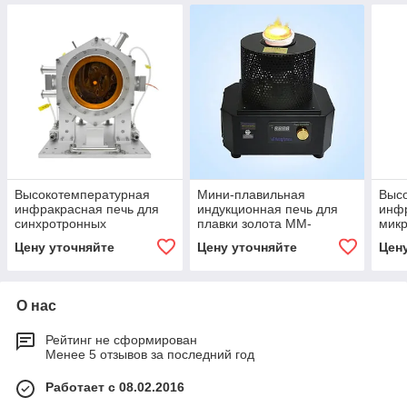
Высокотемпературная
Мини-плавильная
Выс
инфракрасная печь для
индукционная печь для
инфр
синхротронных
плавки золота MM-
микр
исследований IH1600-SR
TC6000
Цену уточняйте
Цену уточняйте
Цен
О нас
Рейтинг не сформирован
Менее 5 отзывов за последний год
Работает с 08.02.2016