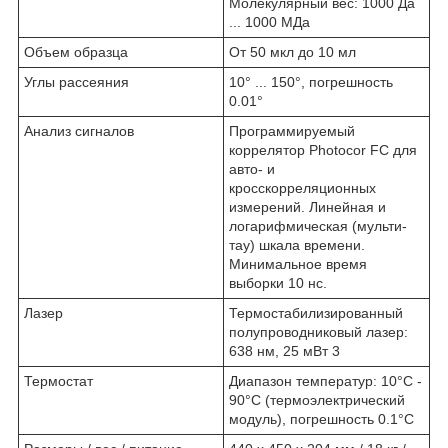
Молекулярный вес: 1000 Да
... 1000 МДа
Объем образца
От 50 мкл до 10 мл
Углы рассеяния
10° ... 150°, погрешность
0.01°
Анализ сигналов
Программируемый
коррелятор Photocor FC для
авто- и
кросскорреляционных
измерений. Линейная и
логарифмическая (мульти-
тау) шкала времени.
Минимальное время
выборки 10 нс.
Лазер
Термостабилизированный
полупроводниковый лазер:
638 нм, 25 мВт
3
Термостат
Диапазон температур: 10°С -
90°С (термоэлектрический
модуль), погрешность 0.1°С