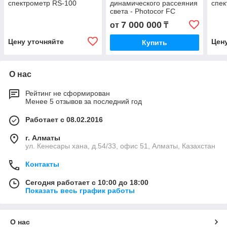
спектрометр RS-100
динамического рассеяния
спек
света - Photocor FC
7 000 000
от
₸
Цену уточняйте
Цен
Купить
О нас
Рейтинг не сформирован
Менее 5 отзывов за последний год
Работает с 08.02.2016
г. Алматы
ул. Кенесары хана, д.54/33, офис 51, Алматы, Казахстан
Контакты
Сегодня работает с 10:00 до 18:00
Показать весь график работы
О нас