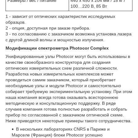
Размеры / вес / питание
440 x 450 x 204 мм / 18 кг /
100…220 В, 85 Вт
1
- зависит от оптических характеристик исследуемых
образцов.
2
- опция, доступная при заказе прибора.
3
- по согласованию с заказчиком возможна установка лазера
с другой длиной волны и мощностью излучения.
Модификации спектрометра Photocor Complex
Унифицированные узлы Photocor могут быть использованы в
качестве своеобразного конструктора для создания
оптических измерительных схем различной сложности.
Разработка новых измерительных комплексов может
проводиться самим заказчиком, который приобретает
необходимые узлы и модули Photocor и самостоятельно
собирает требуемую экспериментальную установку. При этом
наша компания всегда готова оказывать всестороннюю
методическую и консультационную поддержку. В ряде
случаев компания готова полностью разработать и собрать
прибор по согласованной с заказчиком оптической схеме.
Ниже приводятся некоторые примеры такого сотрудничества.
В нескольких лабораториях CNRS в Париже и
Марселе (Франция) блоки Photocor успешно