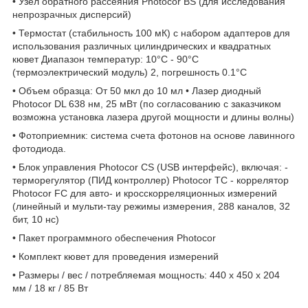
• Узел обратного рассеяния Photocor BS (для исследования
непрозрачных дисперсий)
• Термостат (стабильность 100 мК) с набором адаптеров для
использования различных цилиндрических и квадратных
кювет Диапазон температур: 10°С - 90°С
(термоэлектрический модуль) 2, погрешность 0.1°С
• Объем образца: От 50 мкл до 10 мл • Лазер диодный
Photocor DL 638 нм, 25 мВт (по согласованию с заказчиком
возможна установка лазера другой мощности и длины волны)
• Фотоприемник: система счета фотонов на основе лавинного
фотодиода.
• Блок управления Photocor CS (USB интерфейс), включая: -
терморегулятор (ПИД контроллер) Photocor TC - коррелятор
Photocor FC для авто- и кросскорреляционных измерений
(линейный и мульти-тау режимы измерения, 288 каналов, 32
бит, 10 нс)
• Пакет программного обеспечения Photocor
• Комплект кювет для проведения измерений
• Размеры / вес / потребляемая мощность: 440 x 450 x 204
мм / 18 кг / 85 Вт