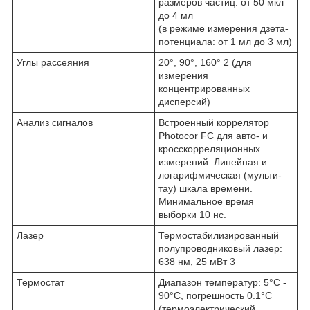
размеров частиц: от 50 мкл
до 4 мл
(в режиме измерения дзета-
потенциала: от 1 мл до 3 мл)
Углы рассеяния
20°, 90°, 160°
2
(для
измерения
концентрированных
дисперсий)
Анализ сигналов
Встроенный коррелятор
Photocor FC для авто- и
кросскорреляционных
измерений. Линейная и
логарифмическая (мульти-
тау) шкала времени.
Минимальное время
выборки 10 нс.
Лазер
Термостабилизированный
полупроводниковый лазер:
638 нм, 25 мВт
3
Термостат
Диапазон температур: 5°С -
90°С, погрешность 0.1°С
(термоэлектрический