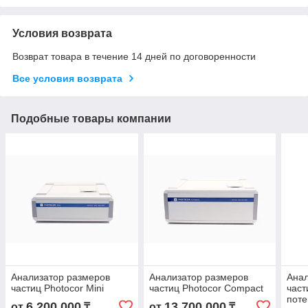
Условия возврата
Возврат товара в течение 14 дней по договоренности
Все условия возврата
Подобные товары компании
Анализатор размеров
Анализатор размеров
Анал
частиц Photocor Mini
частиц Photocor Compact
част
пот
6 200 000
13 700 000
от
₸
от
₸