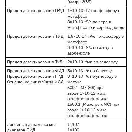
(микро-ЭЗД)
Предел детектирования ПФД
1×10
-13
гР/с по фосфору в
метафосе
8×10
-13
гS/с по сере в
метафосе или сероводороде
Предел детектирования ТИД
1,5×10
-14
гР/с по фосфору в
метафосе
3×10
-13
гN/с по азоту в
азобензоле
Предел детектирования ТхД
2×10
-10
г/мл по водороду
Предел детектирования ФИД
5×10
-13
г/с по бензолу
Предел детектирования ГИД
3×10
-13
г/с по углероду в
Отношение сигнал/шум МСД
метане
500:1 (M7-80I) при
вводе 1×10
-12
г/мкл
октафторнафталина
1500:1 (Маэстро-αMC) при
вводе 1×10
-12
г/мкл
октафторнафталина
Линейный динамический
1×10
7
диапазон ПИД
1×10
6