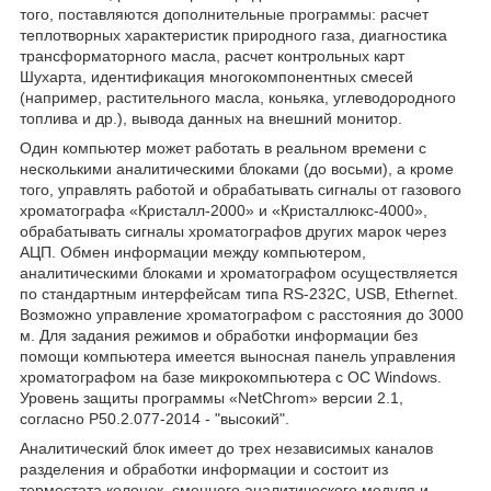
того, поставляются дополнительные программы: расчет
теплотворных характеристик природного газа, диагностика
трансформаторного масла, расчет контрольных карт
Шухарта, идентификация многокомпонентных смесей
(например, растительного масла, коньяка, углеводородного
топлива и др.), вывода данных на внешний монитор.
Один компьютер может работать в реальном времени с
несколькими аналитическими блоками (до восьми), а кроме
того, управлять работой и обрабатывать сигналы от газового
хроматографа «Кристалл-2000» и «Кристаллюкс-4000»,
обрабатывать сигналы хроматографов других марок через
АЦП. Обмен информации между компьютером,
аналитическими блоками и хроматографом осуществляется
по стандартным интерфейсам типа RS-232C, USB, Ethernet.
Возможно управление хроматографом с расстояния до 3000
м. Для задания режимов и обработки информации без
помощи компьютера имеется выносная панель управления
хроматографом на базе микрокомпьютера с OC Windows.
Уровень защиты программы «NetChrom» версии 2.1,
согласно Р50.2.077-2014 - "высокий".
Аналитический блок имеет до трех независимых каналов
разделения и обработки информации и состоит из
термостата колонок, сменного аналитического модуля и