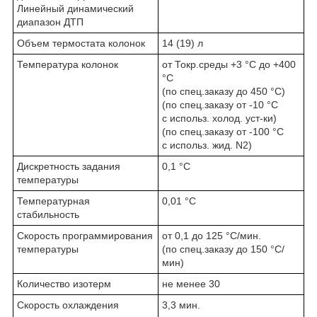
Линейный динамический
диапазон ДТП
Объем термостата колонок
14 (19) л
Температура колонок
от Токр.среды +3 °C до +400
°C
(по спец.заказу до 450 °C)
(по спец.заказу от -10 °C
с использ. холод. уст-ки)
(по спец.заказу от -100 °C
с использ. жид. N
2
)
Дискретность задания
0,1 °C
температуры
Температурная
0,01 °C
стабильность
Скорость программирования
от 0,1 до 125 °C/мин.
температуры
(по спец.заказу до 150 °C/
мин)
Количество изотерм
не менее 30
Скорость охлаждения
3,3 мин.