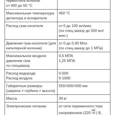
термостата колонок
от 400 до 50 °C
Максимальная температура
450 °С
детектора и испарителя
Расход газа-носителя
от 0 до 100 мл/мин.
(по спец.заказу до 500 мл/
мин.)
Давление газа-носителя (для
от 0 до 0,40 Мпа
капилярной колонки)
(по спец.заказу до 1 МПа)
Максимальное входное
0,5 МПА
давление газа
1,25 МПА
по спецзаказу
Расход водорода
0-500
Расход воздуха
0-1000
Габаритные размеры
550×500×500 мм
(ширина × глубина × высота)
Масса
39 кг
Электрическое питание
от сети переменного тока
напряжением (220
) В,