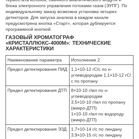
блока электронного управления потоками газов (ЭУПГ). По
индивидуальному заказу возможна установка четырех
детекторов. Для запуска анализа в каждом канале
предусмотрена кнопка «Старт», которая дублируется
программной кнопкой.
ГАЗОВЫЙ ХРОМАТОГРАФ
«КРИСТАЛЛЮКС-4000М»: ТЕХНИЧЕСКИЕ
ХАРАКТЕРИСТИКИ
Наименование параметра
Исполнение 2
Предел детектирования ПИД
1,1×10
-12
гС/с по н-
углеводородам 1,1×10
-12
гС/
с по пропану
Предел детектирования ДТП
8×10
-10
г/мл по н-
углеводородам
3,5×10
-10
г/мл по пропану
(микро-ДТП)
1×10
-10
г/мл по водороду
(микро-ДТП)
Предел детектирования ЭЗД
1,7×10
-14
г/с по линдану
3,9×10
-15
г/с по линдану