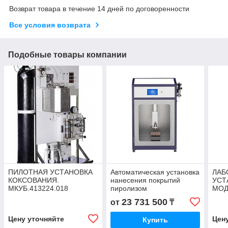
Возврат товара в течение 14 дней по договоренности
Все условия возврата
Подобные товары компании
ПИЛОТНАЯ УСТАНОВКА
Автоматическая установка
ЛАБ
КОКСОВАНИЯ.
нанесения покрытий
УСТ
МКУБ.413224.018
пиролизом
МОД
ультразвуковым
ПРО
23 731 500
от
₸
распылением
ТЕР
КРЕ
Цену уточняйте
Цен
Купить
МКУ