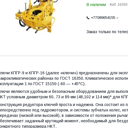
В наличии
Код:
16350
+77089654155
Заказ только по теле
лючи КПГР-9 и КПГР-16 (далее «ключи») предназначены для экспл
акроклиматических районах по ГОСТ 16350. Климатическое испол
ксплуатации 1 по ГОСТ 15150 (-60 — +45°С).
лючи являются удобным и безопасным оборудованием для выполн
КТ условным диаметром 60, 73 и 89 мм (48,102 и 114 мм)* для КПГ
онструкция редуктора ключей проста и надежна. Она состоит из 
епосредственно под гидромотором, и системы зубчатых колес, ко
ередачах (низкой или высокой), в зависимости от положения рыча
беспечивает заданный крутящий момент, необходимый для безде
онкретного типоразмера НКТ.