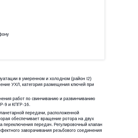
фону
уатации в умеренном и холодном (район I2)
нение УХЛ, категория размещения ключей при
ения работ по свинчиванию и развинчиванию
Р-9 и КПГР-16.
планетарной передачи, расположенной
торая обеспечивает вращение ротора на двух
га переключения передач. Регулировочный клапан
фектного заворачивания резьбового соединения