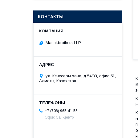
КОНТАКТЫ
Martukbrothers LLP
ул. Кенесары хана, д.54/33, офис 51,
К
Алматы, Казахстан
м
э
К
Н
+7 (708) 965-41-55
К
Офис Call-центр
н
п
о
к