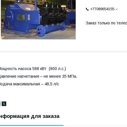
+77089654155
Заказ только по теле
ощность насоса 588 кВт (800 л.с.)
авление нагнетания – не менее 35 МПа.
одача максимальная – 48,5 л/с
нформация для заказа