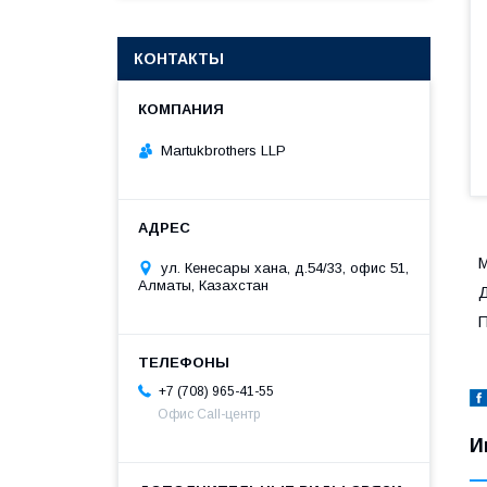
КОНТАКТЫ
Martukbrothers LLP
М
ул. Кенесары хана, д.54/33, офис 51,
Алматы, Казахстан
Д
П
+7 (708) 965-41-55
Офис Call-центр
И