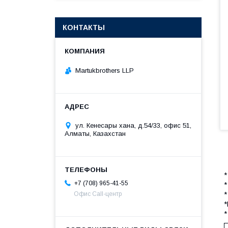
КОНТАКТЫ
Martukbrothers LLP
ул. Кенесары хана, д.54/33, офис 51,
Алматы, Казахстан
*
+7 (708) 965-41-55
*
Офис Call-центр
*
*
*