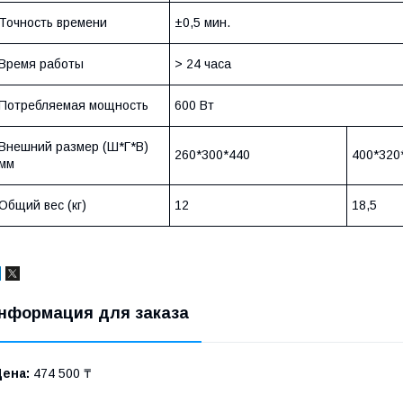
Точность времени
±0,5 мин.
Время работы
> 24 часа
Потребляемая мощность
600 Вт
Внешний размер (Ш*Г*В)
260*300*440
400*320
мм
Общий вес (кг)
12
18,5
нформация для заказа
Цена:
474 500 ₸