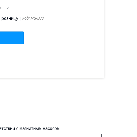
ы
в розницу
Код:
MS-BJ3
етствии с магнитным насосом